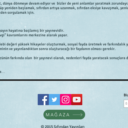
t, dünya dönmeye devam ediyor ve bizler de yeni anlamlar yaratmak zorundayız. 
üp yeniden başlamak, sıfırdan artıya uzanmak, sıfırdan eksiye kavuşmak, yen
iden sorgulamak için.
yayın hayatına başlamış bir yayınevidir.
evgi" kavramlarını merkezine alarak yapar.
 edebi değeri yüksek hikayeler oluşturmak, sosyal fayda üretmek ve farkındalık
ninin ve yayınlandıktan sonra oluşturacağı bir faydanın olması gerekir.
 gücünün farkında olan bir yayınevi olarak, nedenleri fayda yaratacak sonuçlar
la…
Bi
MAĞAZA
© 2015 Sıfırıdan Yayınları