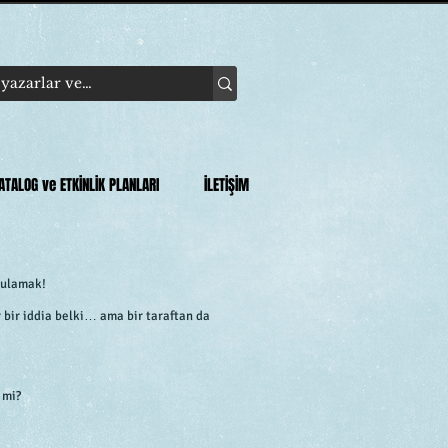
ATALOG ve ETKİNLİK PLANLARI
İLETİŞİM
gulamak!
 bir iddia belki… ama bir taraftan da
 mi?