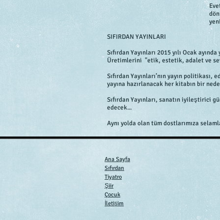
Eve
dön
yen
SIFIRDAN YAYINLARI
Sıfırdan Yayınları 2015 yılı Ocak ayında 
Üretimlerini "etik, estetik, adalet ve s
Sıfırdan Yayınları’nın yayın politikası,
yayına hazırlanacak her kitabın bir nede
Sıfırdan Yayınları, sanatın iyileştirici
edecek...
Aynı yolda olan tüm dostlarımıza selam
Ana Sayfa
Sıfırdan
Tiyatro
Şiir
Çocuk
İletişim