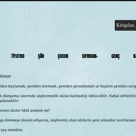
TİYATRO
ŞİİR
ÇOCUK
SIFIRDAN+
GENÇ
K
IRDAN!
iden başlamak, yeniden üretmek, yeniden yorumlamak ve hepsini yeniden sor
lı dünyamız üzerinde söylenmedik sözün kalmadığı iddia edilir. Kabul edilebilir
gulanabilir:
lenen sözler hâlâ anlamlı mı?
ya dönmeye devam ediyorsa, söylenmiş olan sözlerle yeni anlamlar üretilemez
 şey mümkün.