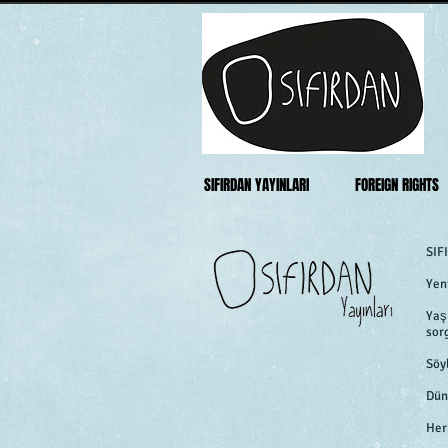
SIFIRDAN YAYINLARI
FOREIGN RIGHTS
SIF
Yen
Yaş
sor
Söy
Dün
Her