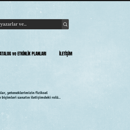
ATALOG ve ETKİNLİK PLANLARI
İLETİŞİM
nlar, yeteneklerimizin fiziksel
 biçimleri sanatın iletişimdeki rolü..