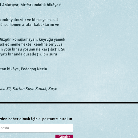
 Anlatıyor, bir farkındalık hikâyesi
mandır yalnızdır ve kimseye masal
rünce hemen aralar kabuklarını ve
ır. Düzgün konuşamayan, kuyruğu yamuk
adaş edinememekte, kendine bir yuva
 yolu bir su yosunu ile karşılaşır. Su
atı bir anda güzelleşir; bir sürü
atan hikâye, Pedagog Necla
ayısı 32, Karton Kuşe Kapak, Kuşe
zden haber almak için e-postanızı bırakın
Gönder