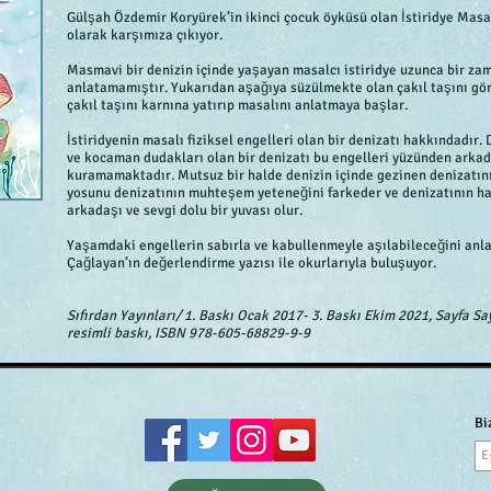
Gülşah Özdemir Koryürek’in ikinci çocuk öyküsü olan İstiridye Masal
olarak karşımıza çıkıyor.
Masmavi bir denizin içinde yaşayan masalcı istiridye uzunca bir za
anlatamamıştır. Yukarıdan aşağıya süzülmekte olan çakıl taşını gö
çakıl taşını karnına yatırıp masalını anlatmaya başlar.
İstiridyenin masalı fiziksel engelleri olan bir denizatı hakkındad
ve kocaman dudakları olan bir denizatı bu engelleri yüzünden ark
kuramamaktadır. Mutsuz bir halde denizin içinde gezinen denizatının
yosunu denizatının muhteşem yeteneğini farkeder ve denizatının hay
arkadaşı ve sevgi dolu bir yuvası olur.
Yaşamdaki engellerin sabırla ve kabullenmeyle aşılabileceğini anl
Çağlayan’ın değerlendirme yazısı ile okurlarıyla buluşuyor.
Sıfırdan Yayınları/ 1. Baskı Ocak 2017- 3. Baskı Ekim 2021, Sayfa S
resimli baskı, ISBN 978-605-68829-9-9
Bi