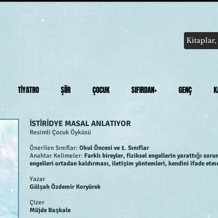
TİYATRO
ŞİİR
ÇOCUK
SIFIRDAN+
GENÇ
K
İSTİRİDYE MASAL ANLATIYOR
Resimli Çocuk Öyküsü
Önerilen Sınıflar:
Okul Öncesi ve 1. Sınıflar
Anahtar Kelimeler:
Farklı bireyler, fiziksel engellerin yarattığı soru
engelleri ortadan kaldırması, iletişim yöntemleri, kendini ifade etme
Yazar
Gülşah Özdemir Koryürek
Çizer
Müjde Başkale