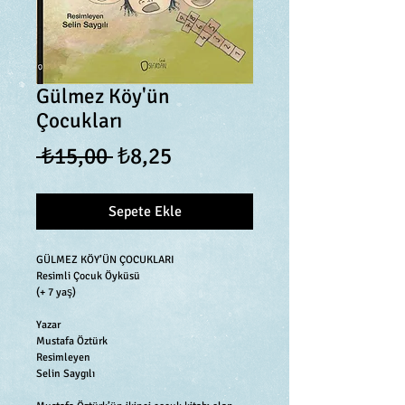
Gülmez Köy'ün
Çocukları
Normal
İndirimli
 ₺15,00 
₺8,25
Fiyat
Fiyat
Sepete Ekle
GÜLMEZ KÖY’ÜN ÇOCUKLARI
Resimli Çocuk Öyküsü
(+ 7 yaş)
Yazar
Mustafa Öztürk
Resimleyen
Selin Saygılı