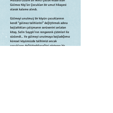
Mustafa Öztürk’ün ikinci çocuk kitabı olan
Gülmez Köy’ün Çocukları bir umut hikayesi
olarak kaleme alındı.
Gülmeyi unutmuş bir köyün çocuklarının
kendi “gülmez talihlerini” değiştirmek adına
başlattıkları çalışmanın serüvenini anlatan
kitap, Selin Saygılı’nın rengarenk çizimleri ile
süslendi... Ve gülmeyi unutmaya başladığımız
küresel köyümüzde talihimizi ancak
çocukların değiştirebileceğini gösteren bir
umut ışığı haline geldi.
Sıfırdan Yayınları/ 2. Baski, Sayfa Sayısı 56,
Fiyatı 15 TL, Karton Kapak, 80 gr. Enso,
ISBN 978-605-66049-1-1
MAĞAZA